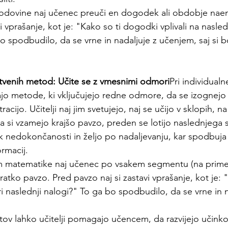
godovine naj učenec preuči en dogodek ali obdobje naen
vi vprašanje, kot je: "Kako so ti dogodki vplivali na nasle
 spodbudilo, da se vrne in nadaljuje z učenjem, saj si bo 
tvenih metod: Učite se z vmesnimi odmori
Pri individual
jo metode, ki vključujejo redne odmore, da se izognejo u
acijo. Učitelji naj jim svetujejo, naj se učijo v sklopih, 
a si vzamejo krajšo pavzo, preden se lotijo naslednjega 
 nedokončanosti in željo po nadaljevanju, kar spodbuja 
ormacij.
 matematike naj učenec po vsakem segmentu (na primer
ratko pavzo. Pred pavzo naj si zastavi vprašanje, kot je: 
naslednji nalogi?" To ga bo spodbudilo, da se vrne in n
ov lahko učitelji pomagajo učencem, da razvijejo učinko