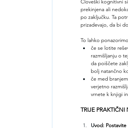
Človeški kognitivni s
prekinjena ali nedok
po zaključku. Ta pot
prizadevajo, da bi do
To lahko ponazorimo 
če se lotite reš
razmišljanju o te
da poiščete zakl
bolj natančno k
če med branjem 
verjetno razmišl
vrnete k knjigi
TRIJE PRAKTIČNI
U
vod: Postavite