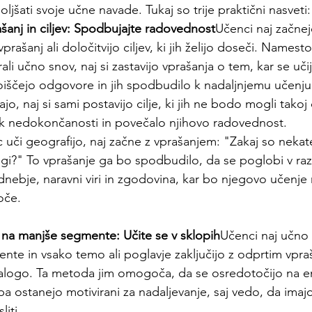
boljšati svoje učne navade. Tukaj so trije praktični nasveti:
ašanj in ciljev: Spodbujajte radovednost
Učenci naj začnej
prašanj ali določitvijo ciljev, ki jih želijo doseči. Namesto
li učno snov, naj si zastavijo vprašanja o tem, kar se učij
oiščejo odgovore in jih spodbudilo k nadaljnjemu učenju. 
o, naj si sami postavijo cilje, ki jih ne bodo mogli takoj
ek nedokončanosti in povečalo njihovo radovednost.
uči geografijo, naj začne z vprašanjem: "Zakaj so nekater
ugi?" To vprašanje ga bo spodbudilo, da se poglobi v raz
nebje, naravni viri in zgodovina, kar bo njegovo učenje 
oče.
 na manjše segmente: Učite se v sklopih
Učenci naj učno 
te in vsako temo ali poglavje zaključijo z odprtim vpraš
logo. Ta metoda jim omogoča, da se osredotočijo na e
a ostanejo motivirani za nadaljevanje, saj vedo, da imajo
liti.