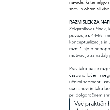
navade, ki temeljijo
snov in ohranjali vis
RAZMISLEK ZA NAP
Zeigarnikov učinek, 
povezuje s 4-MAT meto
konceptualizacija in 
razmišljajo o nepopo
motivacijo za nadaljn
Prav tako pa se razp
časovno ločenih segm
učnimi segmenti ustv
učni snovi in tako bo
pri dolgoročnem shra
Več praktičnih