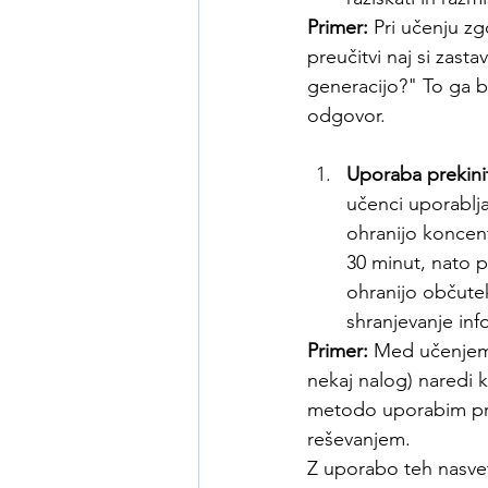
Primer:
 Pri učenju z
preučitvi naj si zasta
generacijo?" To ga bo
odgovor.
Uporaba prekini
učenci uporablja
ohranijo koncentr
30 minut, nato p
ohranijo občutek
shranjevanje inf
Primer:
 Med učenjem
nekaj nalog) naredi k
metodo uporabim pri 
reševanjem.
Z uporabo teh nasvet