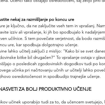
ena. Učenci tako ostajajo osredotočeni, saj želijo priti 
ustite nekaj za razmišljanje po koncu ure
e je ključno, da ne zaključite vseh tem in vprašanj. Na
ite izziv ali vprašanje, ki jih bo spodbujalo k nadaljnjem
izven učilnice. S tem povečate verjetnost, da bodo razmišlj
oncu ure, kar spodbuja dolgotrajno učenje.
vine lahko učitelj zaključi z mislijo: "Kako bi se svet danes
dovinske bitke bil drugačen?" To vprašanje ostaja v glav
mišljajo o posledicah zgodovinskih dogodkov tudi po ko
vega učinka pri načrtovanju učnih ur učitelji lahko poveč
njihovo osredotočenost in spodbudijo trajnejše učenje.
I NASVETI ZA BOLJ PRODUKTIVNO UČENJE
nikov učinek uporabijo tudi za to, da učencem svetujejo,