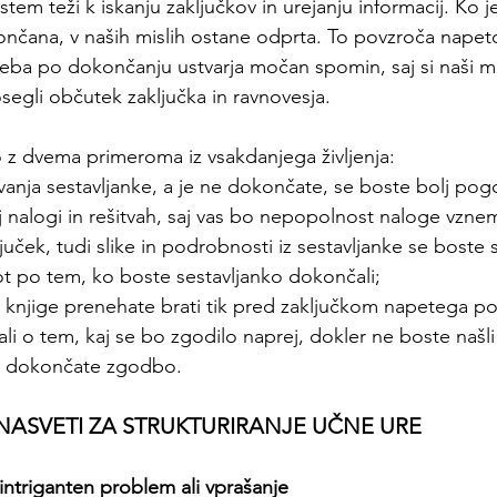
istem teži k iskanju zaključkov in urejanju informacij. Ko j
ončana, v naših mislih ostane odprta. To povzroča napet
reba po dokončanju ustvarja močan spomin, saj si naši m
segli občutek zaključka in ravnovesja.
z dvema primeroma iz vsakdanjega življenja:
evanja sestavljanke, a je ne dokončate, se boste bolj pogo
j nalogi in rešitvah, saj vas bo nepopolnost naloge vznemirj
juček, tudi slike in podrobnosti iz sestavljanke se boste 
ot po tem, ko boste sestavljanko dokončali;
knjige prenehate brati tik pred zaključkom napetega pog
jali o tem, kaj se bo zgodilo naprej, dokler ne boste našli
 in dokončate zgodbo.
 NASVETI ZA STRUKTURIRANJE UČNE URE
 intriganten problem ali vprašanje