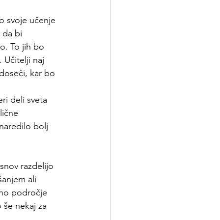
o svoje učenje 
 da bi 
o. To jih bo 
Učitelji naj 
 doseči, kar bo 
i deli sveta 
lične 
naredilo bolj 
snov razdelijo 
anjem ali 
no področje 
 še nekaj za 