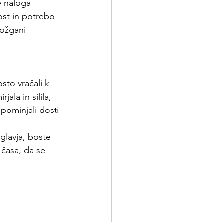
e naloga 
ost in potrebo 
ožgani 
sto vračali k 
ala in silila, 
spominjali dosti 
lavja, boste 
 časa, da se 