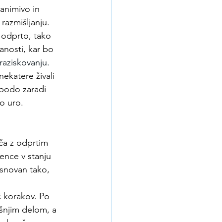
zanimivo in 
razmišljanju. 
 odprto, tako 
nosti, kar bo 
 raziskovanju.
nekatere živali 
bodo zaradi 
no uro.
ča z odprtim 
ence v stanju 
asnovan tako, 
č korakov. Po 
jšnjim delom, a 