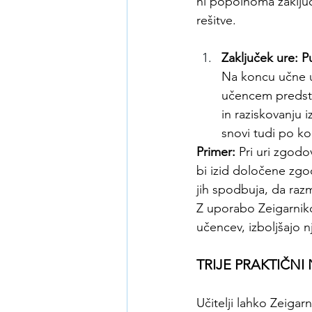
ni popolnoma zaključ
rešitve.
Zaključek ure: P
Na koncu učne ur
učencem predstav
in raziskovanju 
snovi tudi po k
Primer:
 Pri uri zgodo
bi izid določene zgo
jih spodbuja, da raz
Z uporabo Zeigarniko
učencev, izboljšajo 
TRIJE PRAKTIČN
Učitelji lahko Zeigar