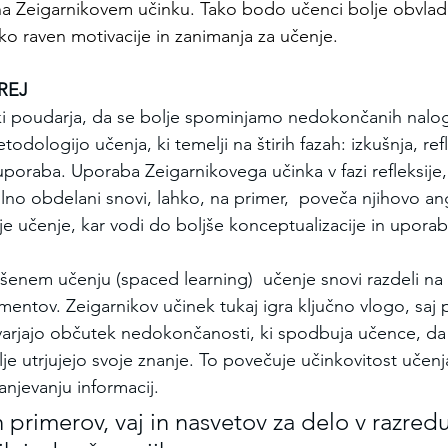
 na Zeigarnikovem učinku. Tako bodo učenci bolje obvlad
oko raven motivacije in zanimanja za učenje.
REJ
ki poudarja, da se bolje spominjamo nedokončanih nalog
dologijo učenja, ki temelji na štirih fazah: izkušnja, refl
uporaba. Uporaba Zeigarnikovega učinka v fazi refleksije,
lno obdelani snovi, lahko, na primer,  poveča njihovo ang
je učenje, kar vodi do boljše konceptualizacije in uporab
ršenem učenju (spaced learning)  učenje snovi razdeli na 
entov. Zeigarnikov učinek tukaj igra ključno vlogo, saj 
arjajo občutek nedokončanosti, ki spodbuja učence, da 
lje utrjujejo svoje znanje. To povečuje učinkovitost učen
njevanju informacij.
 primerov, vaj in nasvetov za delo v razred