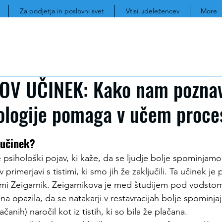
Za podjetja in poslovni svet
Vtisi udeležencev
More
OV UČINEK: Kako nam pozna
ologije pomaga v učem proce
 učinek?
e psihološki pojav, ki kaže, da se ljudje bolje spominja
v primerjavi s tistimi, ki smo jih že zaključili. Ta učinek 
lumi Zeigarnik. Zeigarnikova je med študijem pod vodsto
a opazila, da se natakarji v restavracijah bolje spominj
anih) naročil kot iz tistih, ki so bila že plačana. 