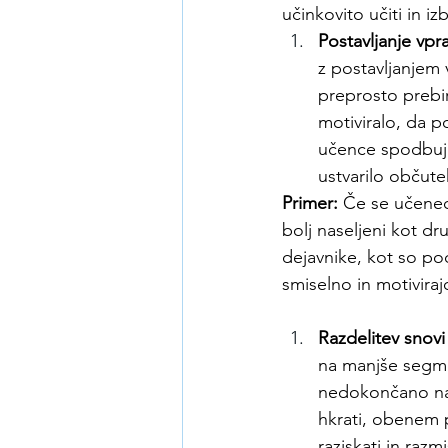
učinkovito učiti in iz
Postavljanje vpr
z postavljanjem v
preprosto prebira
motiviralo, da p
učence spodbujaj
ustvarilo občut
Primer:
 Če se učenec 
bolj naseljeni kot dr
dejavnike, kot so pod
smiselno in motiviraj
Razdelitev snovi
na manjše segmen
nedokončano na
hkrati, obenem p
raziskati in razmis