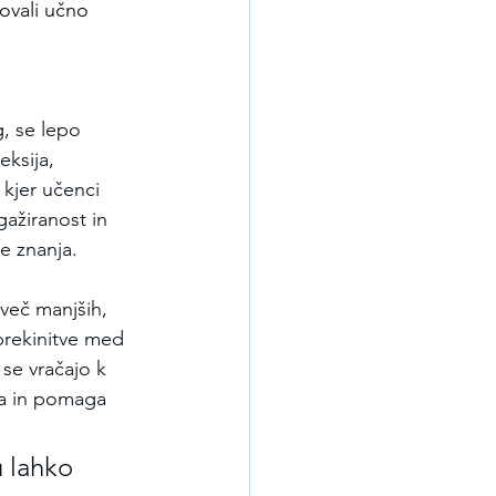
ovali učno 
, se lepo 
eksija, 
 kjer učenci 
ažiranost in 
e znanja.
več manjših, 
prekinitve med 
se vračajo k 
ja in pomaga 
u lahko 