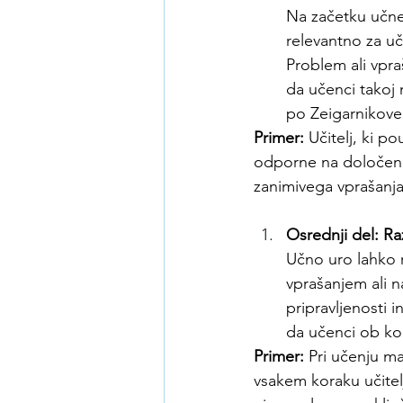
Na začetku učne 
relevantno za uč
Problem ali vpr
da učenci takoj
po Zeigarnikove
Primer:
 Učitelj, ki p
odporne na določene
zanimivega vprašanja 
Osrednji del: R
Učno uro lahko r
vprašanjem ali n
pripravljenosti 
da učenci ob ko
Primer:
 Pri učenju ma
vsakem koraku učitelj