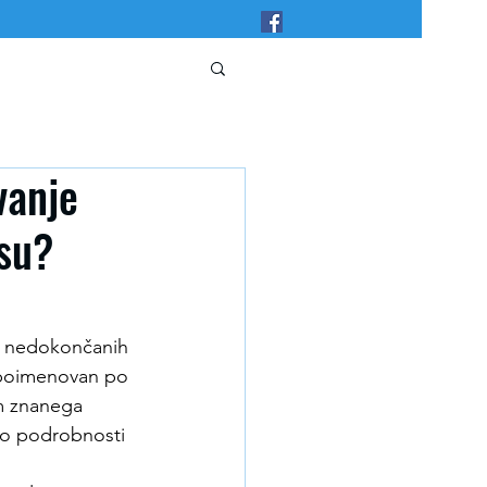
vanje
su?
mo nedokončanih 
je poimenovan po 
m znanega 
ajo podrobnosti 