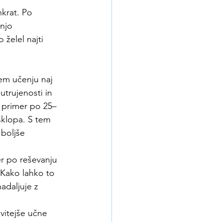
krat. Po 
dnjo 
želel najti 
nem učenju naj 
trujenosti in 
na primer po 25–
sklopa. S tem 
boljše 
 po reševanju 
"Kako lahko to 
adaljuje z 
vitejše učne 