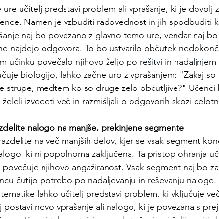
ure učitelj predstavi problem ali vprašanje, ki je dovolj 
ence. Namen je vzbuditi radovednost in jih spodbuditi k 
ašanje naj bo povezano z glavno temo ure, vendar naj bo
 ne najdejo odgovora. To bo ustvarilo občutek nedokonča
m učinku povečalo nj
ihovo željo po rešitvi in nadaljnjem
oučuje biologijo, lahko začne uro z vprašanjem: "Zakaj so 
 strupe, medtem ko so druge zelo občutljive?" Učenci 
želeli izvedeti več in razmišljali o odgovorih skozi celot
azdelite nalogo na manjše, prekinjene segmente
azdelite na več manjših delov, kjer se vsak segment kon
alogo, ki ni popolnoma zaključena. Ta pristop ohranja uč
in povečuje njihovo angažiranost. Vsak segment naj bo z
ncu čutijo potrebo po nadaljevanju in reševanju naloge.
tematike lahko učitelj predstavi problem, ki vključuje ve
 postavi novo vprašanje ali nalogo, ki je povezana s pre