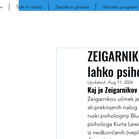
v
Šole in učiteji
Zapiski in gradiva
Aktualni programi
ZEIGARNIK
lahko psih
Updated:
Aug 11, 2024
Kaj je Zeigarnikov
Zeigarnikov učinek j
ali prekinjenih nalog 
ruski psihologinji B
psihologa Kurta Lewin
iz nedkončanih (neplač