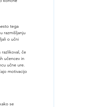
do končne 
mesto tega 
u razmišljanju 
ali o učni 
 razlikoval, če 
ah učencev in 
ncu učne ure.
ajo motivacijo 
 kako se 