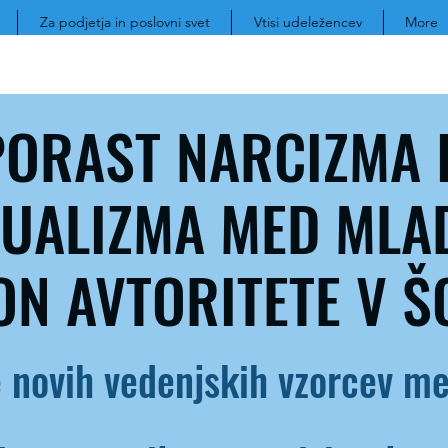
Za podjetja in poslovni svet
Vtisi udeležencev
More
PORAST NARCIZMA 
DUALIZMA MED MLA
ON AVTORITETE V Š
novih vedenjskih vzorcev me