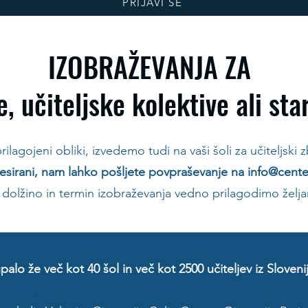
PRIJAVI SE
IZOBRAŽEVANJA ZA
e, učiteljske kolektive ali sta
rilagojeni obliki, izvedemo tudi na vaši šoli za učiteljski z
resirani, nam lahko pošljete povpraševanje na
info@cente
 dolžino in termin izobraževanja vedno prilagodimo želj
alo že več kot 40 šol in več kot 2500 učiteljev iz Slovenij
lagojeni obliki, izvedemo tudi na vaši šoli za učiteljski zbo