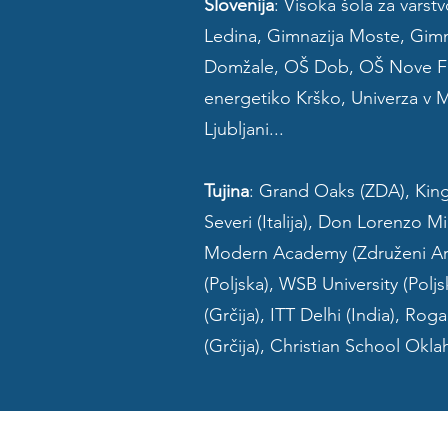
Slovenija
: Visoka šola za varst
Ledina, Gimnazija Moste, Gimn
Domžale, OŠ Dob, OŠ Nove Fuži
energetiko Krško, Univerza v 
Ljubljani...
Tujina
: Grand Oaks (ZDA), KingWo
Severi (Italija), Don Lorenzo Mil
Modern Academy (Združeni Arab
(Poljska), WSB University (Polj
(Grčija), ITT Delhi (India), Ro
(Grčija), Christian School Ok