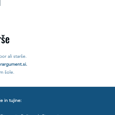
rše
bor ali starše.
rargument.si
.
am šole.
e in tujine:
r ali starše.