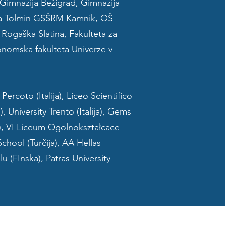
, Gimnazija Bežigrad, Gimnazija
ija Tolmin GSŠRM Kamnik, OŠ
ogaška Slatina, Fakulteta za
onomska fakulteta Univerze v
ercoto (Italija), Liceo Scientifico
a), University Trento (Italija), Gems
), VI Liceum Ogolnokształcace
School (Turčija), AA Hellas
 (FInska), Patras University