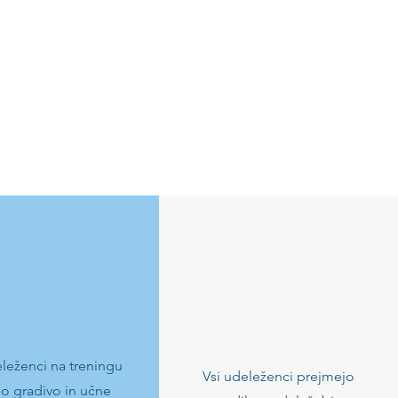
eleženci na treningu
Vsi udeleženci prejmejo
jo gradivo in učne