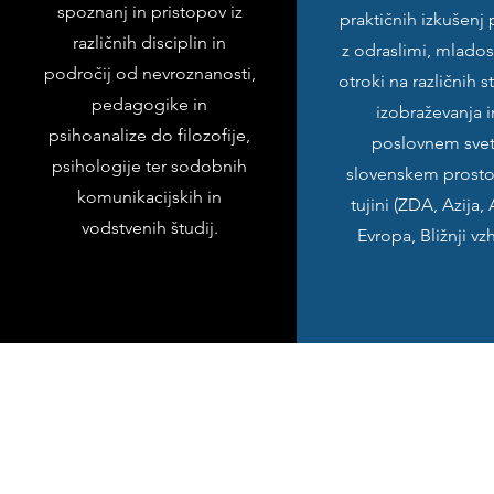
spoznanj in pristopov iz
praktičnih izkušenj 
različnih disciplin in
z odraslimi, mladost
področij od nevroznanosti,
otroki na različnih 
pedagogike in
izobraževanja i
psihoanalize do filozofije,
poslovnem svet
psihologije ter sodobnih
slovenskem prostor
komunikacijskih in
tujini (ZDA, Azija, 
vodstvenih študij.
Evropa, Bližnji vz