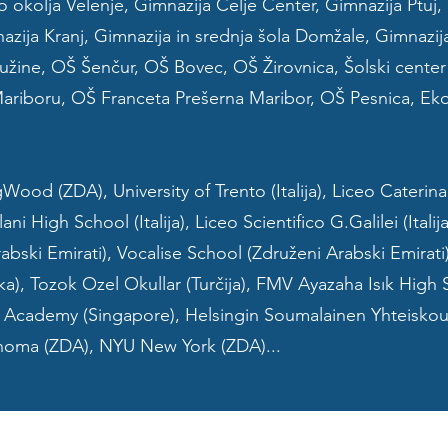
vo okolja Velenje, Gimnazija Celje Center, Gimnazija Ptuj
Več informacij najdete v našem katalogu.
azija Kranj, Gimnazija in srednja šola Domžale, Gimnaz
ne, OŠ Šenčur, OŠ Bovec, OŠ Žirovnica, Šolski center R
Mariboru, OŠ Franceta Prešerna Maribor, OŠ Pesnica, Ek
od (ZDA), University of Trento (Italija), Liceo Caterina P
ani High School (Italija), Liceo Scientifico G.Galilei (Italij
ski Emirati), Vocalise School (Združeni Arabski Emirati
ska), Tozok Ozel Okullar (Turčija), FMV Ayazaha Isık High 
ga Academy (Singapore), Helsingin Soumalainen Yhteiskoulu
lahoma (ZDA), NYU New York (ZDA)...