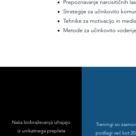
Prepoznavanje narcisitičnih last
Strategije za učinkovito komuni
Tehnike za motivacijo in mediac
Metode za učinkovito vodenje
Naša Izobraževanja izhajajo
Treningi so zasnov
iz unikatnega prepleta
podlagi več kot 20