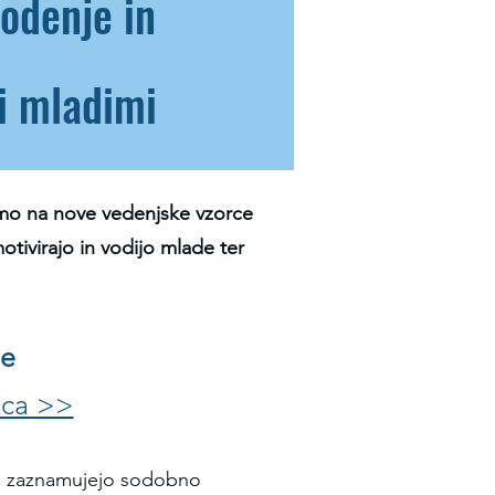
vodenje in
i mladimi
iramo na nove vedenjske vzorce
tivirajo in vodijo mlade ter
je
zca >>
no zaznamujejo sodobno