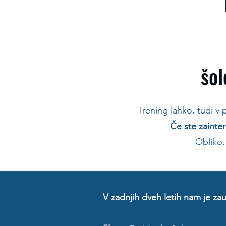
šol
Trening lahko, tudi v p
Če ste zainte
Obliko,
V zadnjih dveh letih nam je zaup
Trening lahko, tudi v pri