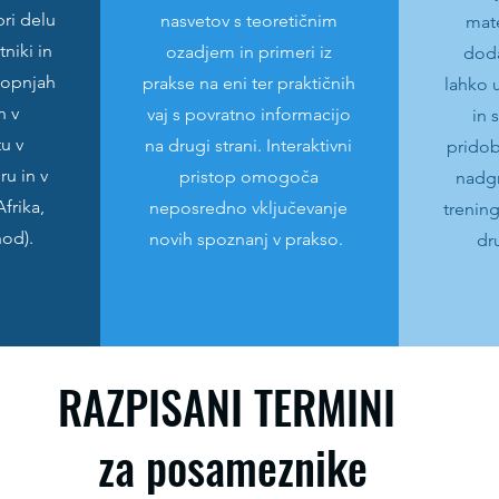
pri delu
nasvetov s teoretičnim
mate
niki in
ozadjem in primeri iz
doda
stopnjah
prakse na eni ter praktičnih
lahko 
n v
vaj s povratno informacijo
in 
u v
na drugi strani. Interaktivni
pridob
u in v
pristop omogoča
nadgr
Afrika,
neposredno vključevanje
trening
hod).
novih spoznanj v prakso.
dr
RAZPISANI TERMINI
za posameznike