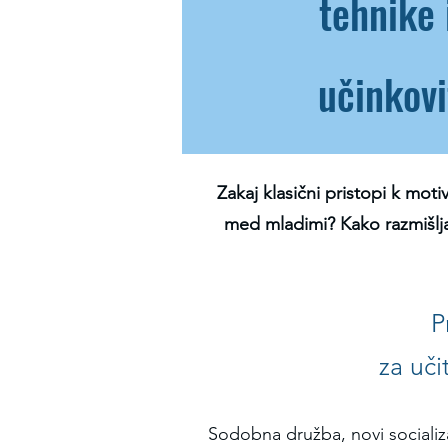
tehnike 
učinkov
Zakaj klasični pristopi k moti
med mladimi? Kako razmišljaj
P
za uč
Sodobna družba, novi sociali