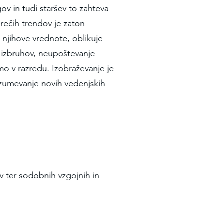
ov in tudi staršev to zahteva
rečih trendov je zaton
, njihove vrednote, oblikuje
ih izbruhov, neupoštevanje
amo v razredu. Izobraževanje je
razumevanje novih vedenjskih
v ter sodobnih vzgojnih in