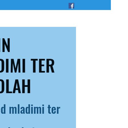
IN
DIMI TER
OLAH
d mladimi ter