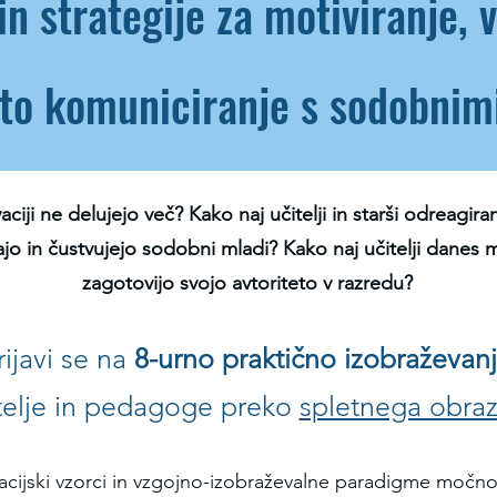
in stra
tegije za motiviranje, 
ito komuniciranje s sodobnim
vaciji ne delujejo več? Kako naj učitelji in starši odreag
o in čustvujejo sodobni mladi? Kako naj učitelji danes mo
zagotovijo svojo avtoriteto v razredu?
rijavi se na
8-urno praktično izobraževan
itelje in pedagoge preko
spletnega obra
zacijski vzorci in vzgojno-izobraževalne paradigme moč