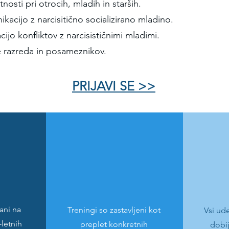
nosti pri otrocih, mladih in starših.
kacijo z narcisitično socializirano mladino.
ijo konfliktov z narcisističnimi mladimi.
 razreda in posameznikov.
PRIJAVI SE >>
ani na
Treningi so zastavljeni kot
Vsi ud
-letnih
preplet konkretnih
dobi