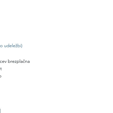
 o udeležbi)
ncev brezplačna
t
co