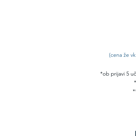
(cena že vk
*ob prijavi 5 
*