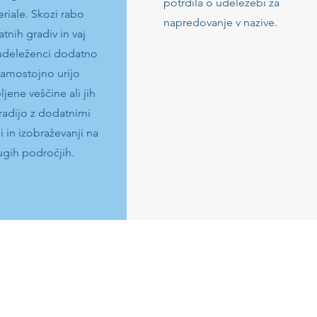
potrdila o udeležebi za
riale. Skozi
rabo
napredovanje v nazive.
tnih gradiv in vaj
udeleženci dodatno
samostojno urijo
ljene veščine ali jih
adijo z dodatnimi
i in izobraževanji na
ugih področjih.