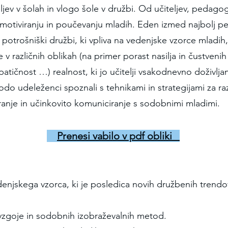
ljev v šolah in vlogo šole v družbi. Od učiteljev, pedagog
motiviranju in poučevanju mladih. Eden izmed najbolj pe
v potrošniški družbi, ki vpliva na vedenjske vzorce mladih
 v različnih oblikah (na primer porast nasilja in čustven
apatičnost …) realnost, ki jo učitelji vsakodnevno doživlj
bodo udeleženci spoznali s tehnikami in strategijami za 
ranje in učinkovito komuniciranje s sodobnimi mladimi.
Prenesi vab
ilo v pdf obliki
njskega vzorca, ki je posledica novih družbenih trendo
 vzgoje in sodobnih izobraževalnih metod.