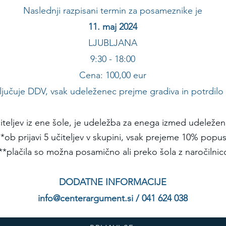
Naslednji razpisani termin za posameznike je
11. maj 2024
LJUBLJANA
9:30 - 18:00
Cena: 100,00 eur
ljučuje DDV, vsak udeleženec prejme gradiva in potrdilo
učiteljev iz ene šole, je udeležba za enega izmed udeleže
**ob prijavi 5 učiteljev v skupini, vsak prejeme 10% popus
**plačila so možna posamično ali preko šola z naročilni
DODATNE INFORMACIJE
info@centerargument.si
/ 041 624 038