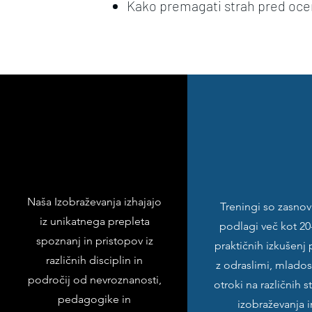
Kako premagati strah pred oc
Naša Izobraževanja izhajajo
Treningi so zasnov
iz unikatnega prepleta
podlagi več kot 20
spoznanj in pristopov iz
praktičnih izkušenj 
različnih disciplin in
z odraslimi, mladost
področij od nevroznanosti,
otroki na različnih 
pedagogike in
izobraževanja i