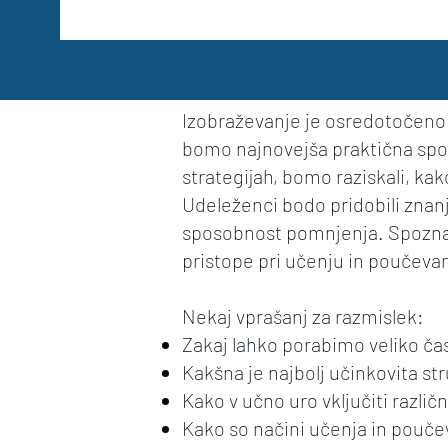
Izobraževanje je osredotočeno 
bomo najnovejša praktična spoz
strategijah, bomo raziskali, ka
Udeleženci bodo pridobili znanje
sposobnost pomnjenja. Spoznal
pristope pri učenju in poučeva
Nekaj vprašanj za razmislek:
Zakaj lahko porabimo veliko ča
Kakšna je najbolj učinkovita s
Kako v učno uro vključiti razli
Kako so načini učenja in pouče