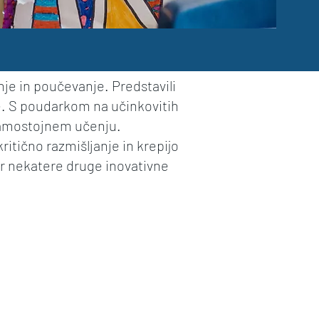
je in poučevanje. Predstavili
e. S poudarkom na učinkovitih
i samostojnem učenju.
ritično razmišljanje in krepijo
r nekatere druge inovativne