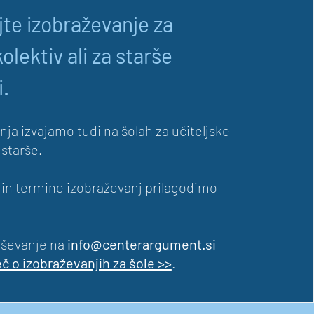
jte izobraževanje za
kolektiv ali za starše
i.
ja izvajamo tudi na šolah za učiteljske
a starše.
o in termine izobraževanj prilagodimo
aševanje na
info@centerargument.si
č o izobraževanjih za šole >>
.