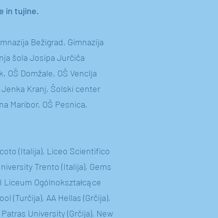
 in tujine.
Gimnazija Bežigrad, Gimnazija
nja šola Josipa Jurčiča
k, OŠ Domžale, OŠ Venclja
Jenka Kranj, Šolski center
na Maribor, OŠ Pesnica,
.
oto (Italija), Liceo Scientifico
 University Trento (Italija), Gems
 VI Liceum Ogólnokształcące
l (Turčija), AA Hellas (Grčija),
Patras University (Grčija), New