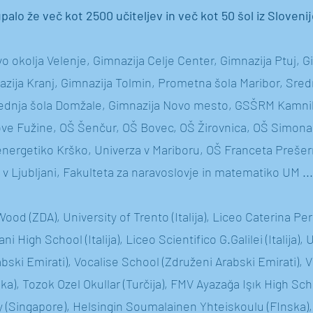
palo že več kot 2500 učiteljev in več kot 50 šol iz Slovenije
tvo okolja Velenje, Gimnazija Celje Center, Gimnazija Ptuj, 
zija Kranj, Gimnazija Tolmin, Prometna šola Maribor, Sred
srednja šola Domžale, Gimnazija Novo mesto, GSŠRM Kamni
e Fužine, OŠ Šenčur, OŠ Bovec, OŠ Žirovnica, OŠ Simona 
energetiko Krško, Univerza v Mariboru, OŠ Franceta Prešer
 Ljubljani, Fakulteta za naravoslovje in matematiko UM ..
od (ZDA), University of Trento (Italija), Liceo Caterina Perc
ni High School (Italija), Liceo Scientifico G.Galilei (Italija),
ski Emirati), Vocalise School (Združeni Arabski Emirati),
ka), Tozok Ozel Okullar (Turčija), FMV Ayazağa Işık High Schoo
 (Singapore), Helsingin Soumalainen Yhteiskoulu (FInska), 