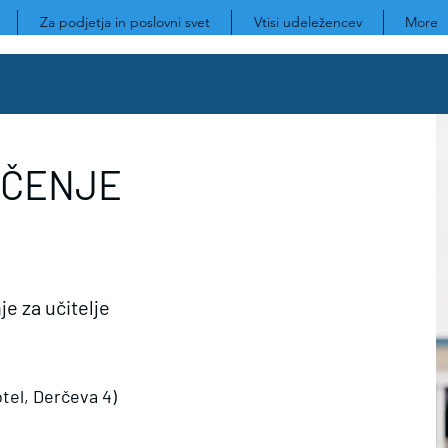
Za podjetja in poslovni svet
Vtisi udeležencev
More
UČENJE
e za učitelje
tel, Derčeva 4)