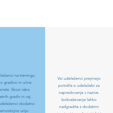
eleženci na treningu
Vsi udeleženci prejmejo
jo gradivo in učne
potrdila o udeležebi za
riale. Skozi
rabo
napredovanje v nazive.
tnih gradiv in vaj
Izobraževanje lahko
udeleženci dodatno
nadgradite z dodatimi
samostojno urijo