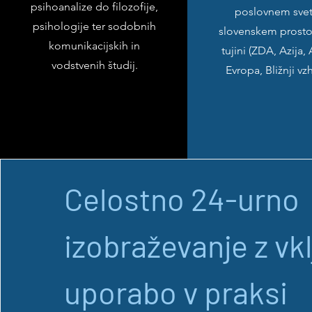
psihoanalize do filozofije,
poslovnem svet
psihologije ter sodobnih
slovenskem prostor
komunikacijskih in
tujini (ZDA, Azija, 
vodstvenih študij.
Evropa, Bližnji vz
Celostno 24-urno
izobraževanje z vk
uporabo v praksi