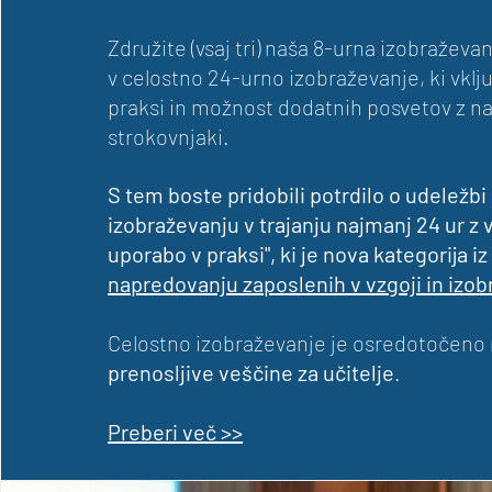
Združite (vsaj tri) naša 8-urna izobraževanj
v celostno 24-urno izobraževanje, ki vklj
praksi in možnost dodatnih posvetov z n
strokovnjaki.
S tem boste pridobili potrdilo o udeležbi
izobraževanju v trajanju najmanj 24 ur z 
uporabo v praksi", ki je nova kategorija i
napredovanju zaposlenih v vzgoji in izo
Celostno izobraževanje je osredotočeno
prenosljive veščine za učitelje
.
Preberi več >>