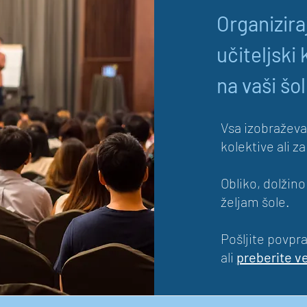
Organizira
učiteljski 
na vaši šol
Vsa izobraževan
kolektive ali z
Obliko, dolžin
željam šole.
Pošljite povpr
ali
preberite ve