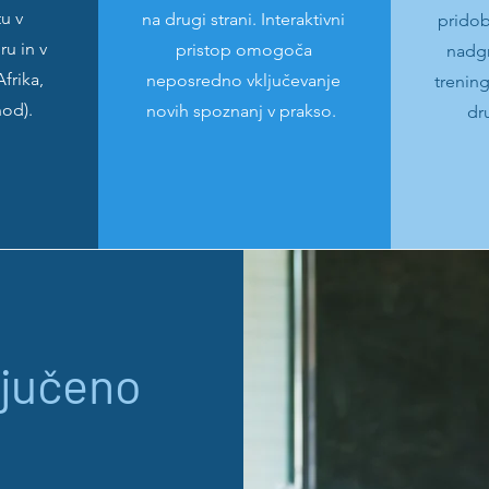
u v
na drugi strani. Interaktivni
pridob
u in v
pristop omogoča
nadgr
Afrika,
neposredno vključevanje
trening
hod).
novih spoznanj v prakso.
dr
ljučeno