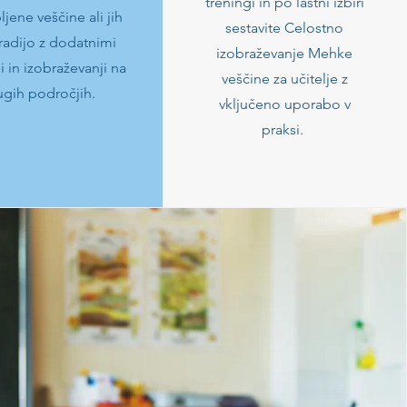
treningi in po lastni izbiri
ljene veščine ali jih
sestavite Celostno
adijo z dodatnimi
izobraževanje Mehke
i in izobraževanji na
veščine za učitelje z
ugih področjih.
vključeno uporabo v
praksi.