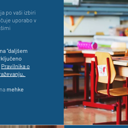
a po vaši izbiri
učuje uporabo v
ašimi
 na "daljšem
vključeno
z
Pravilnika o
braževanju.
 na
mehke