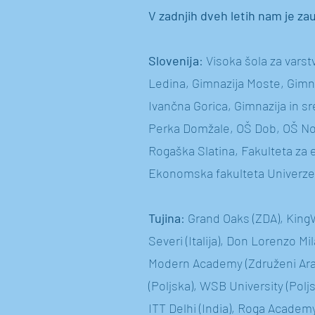
V zadnjih dveh letih nam je zau
Slovenija
: Visoka šola za vars
Ledina, Gimnazija Moste, Gimna
Ivančna Gorica, Gimnazija in 
Perka Domžale, OŠ Dob, OŠ Nov
Rogaška Slatina, Fakulteta za 
Ekonomska fakulteta Univerze v
Tujina
: Grand Oaks (ZDA), KingWo
Severi (Italija), Don Lorenzo Mila
Modern Academy (Združeni Arab
(Poljska), WSB University (Poljs
ITT Delhi (India), Roga Academy