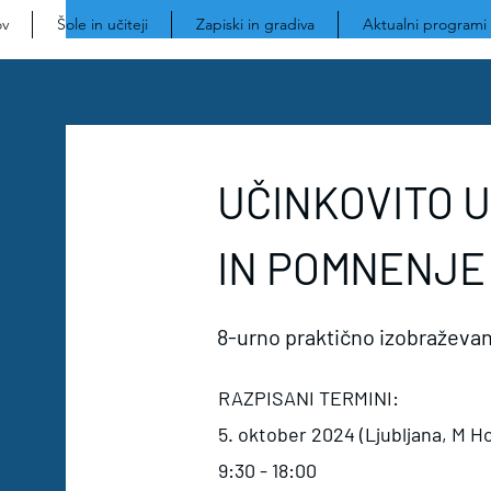
v
Šole in učiteji
Zapiski in gradiva
Aktualni programi
UČINKOVITO 
IN POMNENJE
8-urno praktično izobraževanj
RAZPISANI TERMINI:
5. oktober 2024 (Ljubljana, M Ho
9:30 - 18:00