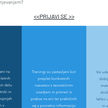
enjevanjem?
<<PRIJAVI SE >>
ani na
Treningi so zastavljeni kot
Vsi ud
-letnih
preplet konkretnih
dobi
pri delu
nasvetov s teoretičnim
mate
niki in
ozadjem in primeri iz
doda
stopnjah
prakse na eni ter praktičnih
lahko 
n v
vaj s povratno informacijo
in 