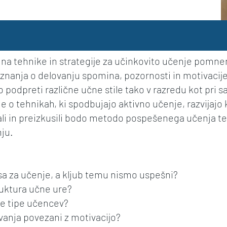
na tehnike in strategije za učinkovito učenje pomnen
nanja o delovanju spomina, pozornosti in motivacij
ko podpreti različne učne stile tako v razredu kot pr
 o tehnikah, ki spodbujajo aktivno učenje, razvijajo k
i in preizkusili bodo metodo pospešenega učenja te
nju.
sa za učenje, a kljub temu nismo uspešni?
truktura učne ure?
čne tipe učencev?
vanja povezani z motivacijo?